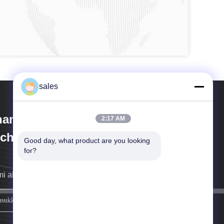
sales
andong Sennai Intelligent
2:17 AM
chnology Co., Ltd.
Good day, what product are you looking 
for?
i akan menghubungi Anda sesegera mungkin.
mendaftar