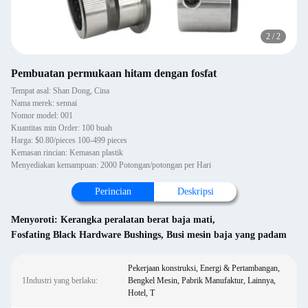
2
/
2
Pembuatan permukaan hitam dengan fosfat
Tempat asal: Shan Dong, Cina
Nama merek: sennai
Nomor model: 001
Kuantitas min Order: 100 buah
Harga: $0.80/pieces 100-499 pieces
Kemasan rincian: Kemasan plastik
Menyediakan kemampuan: 2000 Potongan/potongan per Hari
Perincian
Deskripsi
Menyoroti:
Kerangka peralatan berat baja mati
,
Fosfating Black Hardware Bushings
,
Busi mesin baja yang padam
Pekerjaan konstruksi, Energi & Pertambangan,
1Industri yang berlaku:
Bengkel Mesin, Pabrik Manufaktur, Lainnya,
Hotel, T