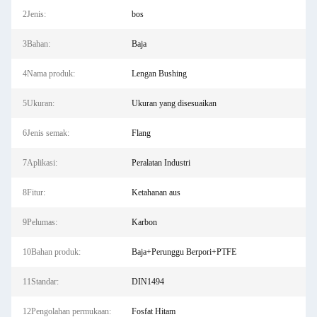
2Jenis:
bos
3Bahan:
Baja
4Nama produk:
Lengan Bushing
5Ukuran:
Ukuran yang disesuaikan
6Jenis semak:
Flang
7Aplikasi:
Peralatan Industri
8Fitur:
Ketahanan aus
9Pelumas:
Karbon
10Bahan produk:
Baja+Perunggu Berpori+PTFE
11Standar:
DIN1494
12Pengolahan permukaan:
Fosfat Hitam