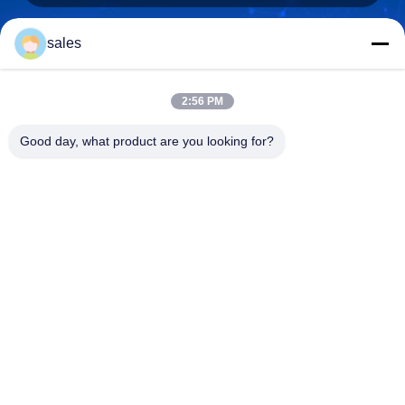
sales
sales@sennaigroup.com
Surel
2:56 PM
Good day, what product are you looking for?
0086-18560756515
Telepon
Shandong Sennai Intelligent Technology Co.,
Ltd.
Shandong Sennai Intelligent Technology Co., Ltd.