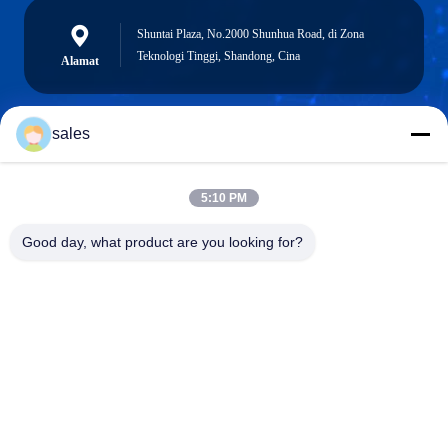
Shuntai Plaza, No.2000 Shunhua Road, di Zona
Teknologi Tinggi, Shandong, Cina
Alamat
sales
sales@sennaigroup.com
Surel
5:10 PM
Good day, what product are you looking for?
0086-18560756515
Telepon
Shandong Sennai Intelligent Technology Co.,
Ltd.